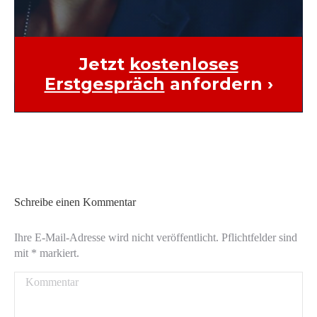
Jetzt
kostenloses
Erstgespräch
anfordern ›
Schreibe einen Kommentar
Ihre E-Mail-Adresse wird nicht veröffentlicht. Pflichtfelder sind
mit
*
markiert.
Kommentar