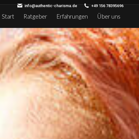
info@authentic-charisma.de
+49 156 78395696
Start
Ratgeber
Erfahrungen
Über uns
Search: