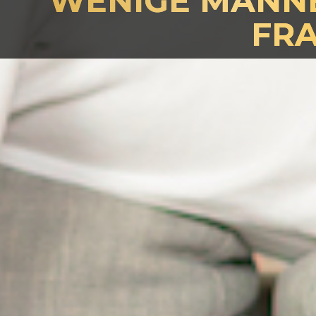
WENIGE MÄNNE
FR
S