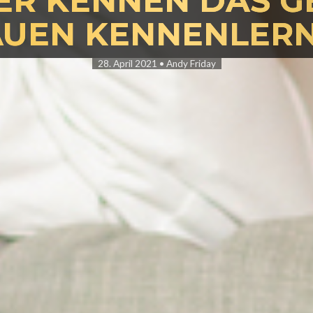
R KENNEN DAS GE
AUEN KENNENLERN
Sie befinden sich hier:
28. April 2021
•
Andy Friday
tart
Flirttipps für Männer
Ansprechen