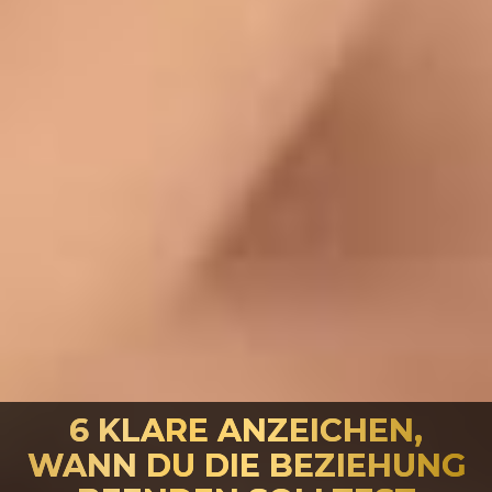
6 KLARE ANZEICHEN,
WANN DU DIE BEZIEHUNG
Sie befinden sich hier: