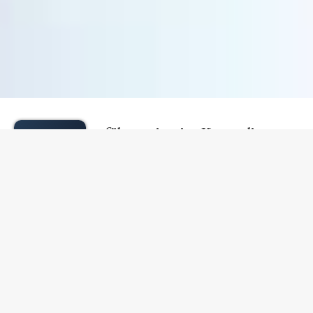
V
erführung ist eine Kunst, die es
Frauen erlaubt, Frauen zu sein. Es
kann aber auch bedeuten, dass du
ihrer emotionalen Welt einfach Mehrwert
bietest, zum Beispiel durch ein Kompliment. „Du
bist ja richtig talentiert! Ich sehe schon, du hast
Rhythmusgefühl.“